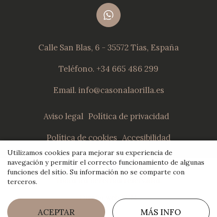
Calle San Blas, 6
-
35572 Tías, España
Teléfono. +34 665 486 299
Email. info@casonalaorilla.es
Aviso legal
Política de privacidad
Política de cookies
Accesibilidad
Utilizamos cookies para mejorar su experiencia de
navegación y permitir el correcto funcionamiento de algunas
©2026 / Casona la Orilla
funciones del sitio.
Su información no se comparte con
Todos los derechos reservados.
terceros
.
Diseño web SGM
ACEPTAR
MÁS INFO